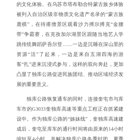
的文化体验。在乌苏市塔布勒合特蒙古族乡体验
被列入自治区级非物质文化遗产名录的“蒙古族
鹿棋”，在待甫僧景区观看沙力搏尔搏克“金腰
带”争霸赛，在克孜加尔湖景区跟随当地艺人学
跳传统舞蹈萨吾尔登……一边是沉睡在深山里的
资源“活”了起来，一边是来自五湖四海的游
客“扎”进来沉浸式参与，这样的双向奔赴，更加
凸显了独库公路促进民族团结、推动区域经济发
展的重要意义。
独库公路恢复通车的同时，连接奎屯市与库
车市的G3033奎独库高速等重点工程正在抓紧建
设中。作为独库公路的“姊妹线”，奎独库高速建
成后，奎屯至库车的通行时间将由原来的14小时
缩短至4小时，并解决独库公路冬季封闭、夏季