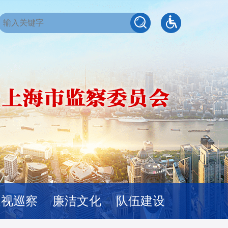
巡视巡察
廉洁文化
队伍建设