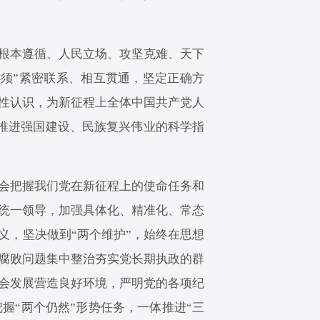
根本遵循、人民立场、攻坚克难、天下
须”紧密联系、相互贯通，坚定正确方
性认识，为新征程上全体中国共产党人
上推进强国建设、民族复兴伟业的科学指
会把握我们党在新征程上的使命任务和
统一领导，加强具体化、精准化、常态
义，坚决做到“两个维护”，始终在思想
腐败问题集中整治夯实党长期执政的群
社会发展营造良好环境，严明党的各项纪
握“两个仍然”形势任务，一体推进“三