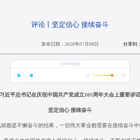
评论丨坚定信心 接续奋斗
分享到
发布日期：2026年07月08日
习近平总书记在庆祝中国共产党成立105周年大会上重要讲
坚定信心 接续奋斗
都是不懈奋斗的结果，一切伟大事业都需要在接续奋斗中