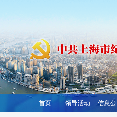
首页
领导活动
信息公