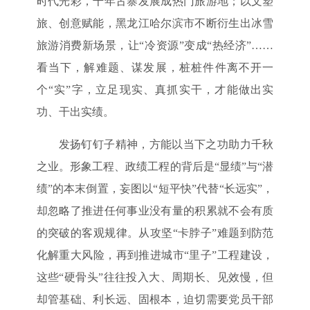
时代光彩，千年古寨发展成热门旅游地；以文塑
旅、创意赋能，黑龙江哈尔滨市不断衍生出冰雪
旅游消费新场景，让“冷资源”变成“热经济”……
看当下，解难题、谋发展，桩桩件件离不开一
个“实”字，立足现实、真抓实干，才能做出实
功、干出实绩。
发扬钉钉子精神，方能以当下之功助力千秋
之业。形象工程、政绩工程的背后是“显绩”与“潜
绩”的本末倒置，妄图以“短平快”代替“长远实”，
却忽略了推进任何事业没有量的积累就不会有质
的突破的客观规律。从攻坚“卡脖子”难题到防范
化解重大风险，再到推进城市“里子”工程建设，
这些“硬骨头”往往投入大、周期长、见效慢，但
却管基础、利长远、固根本，迫切需要党员干部