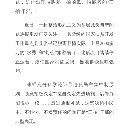
题，防止出现拍胸脯、拍脑瓜、拍屁股的‘三
拍’干部。”
近日，一起整治形式主义为基层减负典型问
题通报引发广泛关注：一名曾经的国家扶贫开发
工作重点县县委书记脱离县情实际，上马2000多
万的“水秀”和“灯会”旅游项目，此后项目陆续停
止运营，致使国家利益受损，当地群众反映强
烈。
“未经充分科学论证且违反民主集中制原
则，执意拍板决定”“擅自决定先进场施工后补办
招投标手续”……透过通报可见，这些决策不民
主、不科学、不负责任的问题正是“三拍”干部的
典型表现。