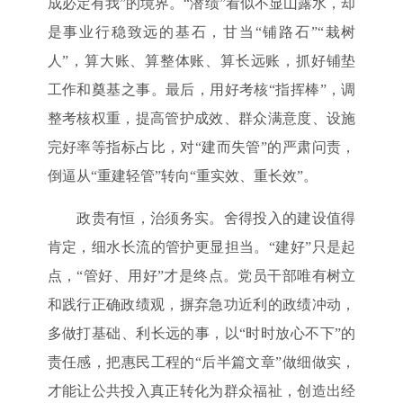
成必定有我”的境界。“潜绩”看似不显山露水，却
是事业行稳致远的基石，甘当“铺路石”“栽树
人”，算大账、算整体账、算长远账，抓好铺垫
工作和奠基之事。最后，用好考核“指挥棒”，调
整考核权重，提高管护成效、群众满意度、设施
完好率等指标占比，对“建而失管”的严肃问责，
倒逼从“重建轻管”转向“重实效、重长效”。
政贵有恒，治须务实。舍得投入的建设值得
肯定，细水长流的管护更显担当。“建好”只是起
点，“管好、用好”才是终点。党员干部唯有树立
和践行正确政绩观，摒弃急功近利的政绩冲动，
多做打基础、利长远的事，以“时时放心不下”的
责任感，把惠民工程的“后半篇文章”做细做实，
才能让公共投入真正转化为群众福祉，创造出经