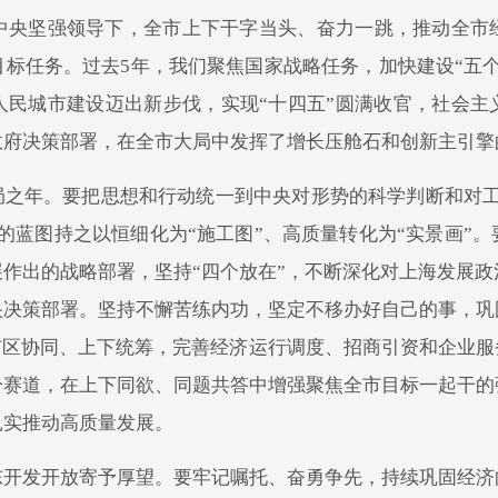
中央坚强领导下，全市上下干字当头、奋力一跳，推动全市
标任务。过去5年，我们聚焦国家战略任务，加快建设“五
人民城市建设迈出新步伐，实现“十四五”圆满收官，社会主
政府决策部署，在全市大局中发挥了增长压舱石和创新主引擎
局之年。要把思想和行动统一到中央对形势的科学判断和对
的蓝图持之以恒细化为“施工图”、高质量转化为“实景画”
展作出的战略部署，坚持“四个放在”，不断深化对上海发展
央决策部署。坚持不懈苦练内功，坚定不移办好自己的事，巩
市区协同、上下统筹，完善经济运行调度、招商引资和企业
分赛道，在上下同欲、同题共答中增强聚焦全市目标一起干的
扎实推动高质量发展。
东开发开放寄予厚望。要牢记嘱托、奋勇争先，持续巩固经济