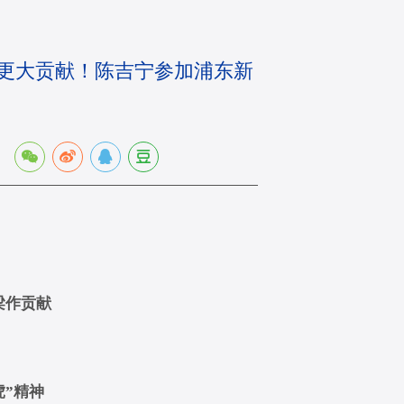
出更大贡献！陈吉宁参加浦东新
：
梁作贡献
”精神