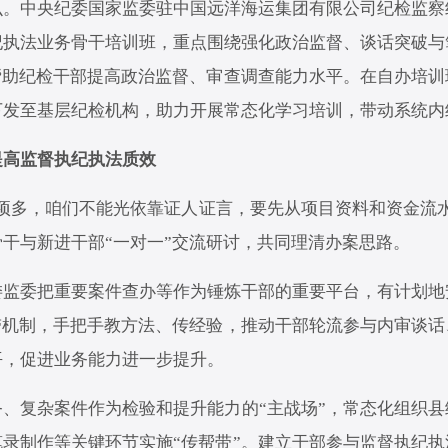
中央纪委国家监委驻中国远洋海运集团有限公司纪检监察
纪执法业务骨干培训班，重点围绕强化政治监督、谈话突破与
帮助纪检干部提高政治监督、审查调查能力水平。在自办培
下发至基层纪检机构，助力开展常态化学习培训，带动系统内
高监督执纪执法质效
多，咱们不能光依靠证人证言，要先从项目资料和资金流水
干与新进干部“一对一”交流研讨，共同理清办案思路。
委把重要案件查办等作为锤炼干部的重要平台，有计划地
带机制，手把手教方法、传经验，推动干部轮流参与内审谈
平，促进业务能力进一步提升。
复杂案件作为检验和提升能力的“主战场”，常态化组织县
录制作等关键环节实施“传帮带”。建立干部参与监督执纪