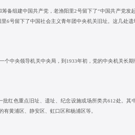
酿和筹备组建中国共产党，老渔阳里2号留下了“中国共产党发
阳里6号留下了中国社会主义青年团中央机关旧址。这几处遗
生第一个中央领导机关中央局，到1933年初，党的中央机关长
一批红色重点旧址、遗址、纪念设施或场所类共612处。其中
中的有黄浦区、静安区、虹口区和杨浦区等。